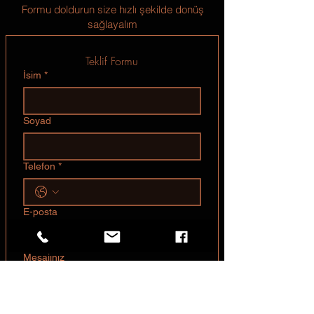
Formu doldurun size hızlı şekilde donüş
sağlayalım
Teklif Formu
İsim
*
Soyad
Telefon
*
E-posta
Mesajınız