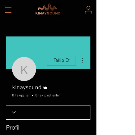
Diğer Eylemler
Takip Et
kinaysound
Admin
kinaysound
0 Takipçiler
0 Takip edilenler
Profil