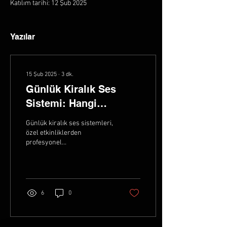
Katılım tarihi: 12 Şub 2025
Yazılar
15 Şub 2025
∙
3
dk.
Günlük Kiralık Ses
Sistemi: Hangi
Durumlarda İhtiyaç
Günlük kiralık ses sistemleri,
Duyulur ve Kimler
özel etkinliklerden
profesyonel
Kiralar?
organizasyonlara kadar
birçok alanda kullanılan
vazgeçilmez bir hizmettir....
6
0